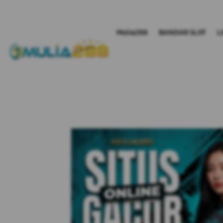
Skip
to
content
Mulia288
BANDAR SLOT
L
Buka Info Lebih Lanjut