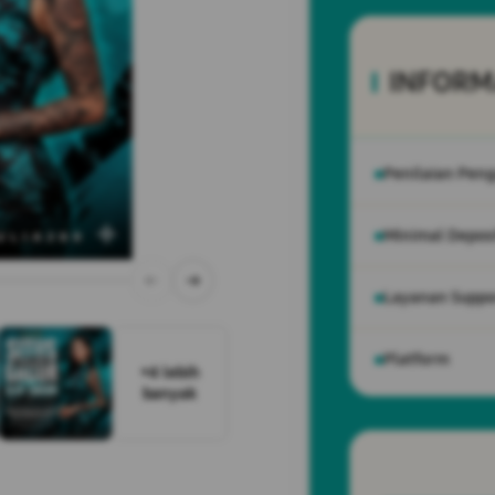
INFORMA
Penilaian Pen
Minimal Depos
Sebelumnya
Berikutnya
Layanan Suppo
Platform
+4 lebih
banyak