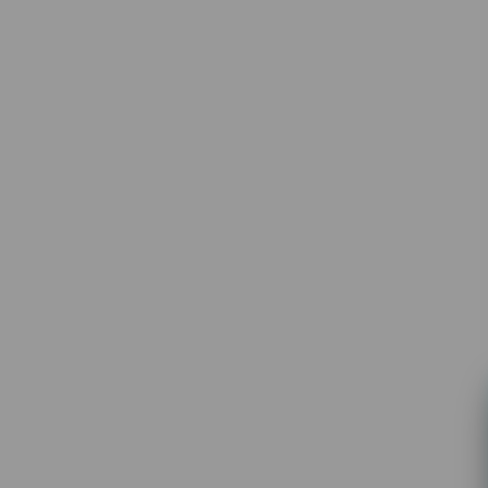
Layer Popup Close
Close
?