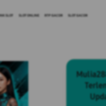
INK SLOT
SLOT ONLINE
RTP GACOR
SLOT GACOR
Mulia28
Terle
Upd