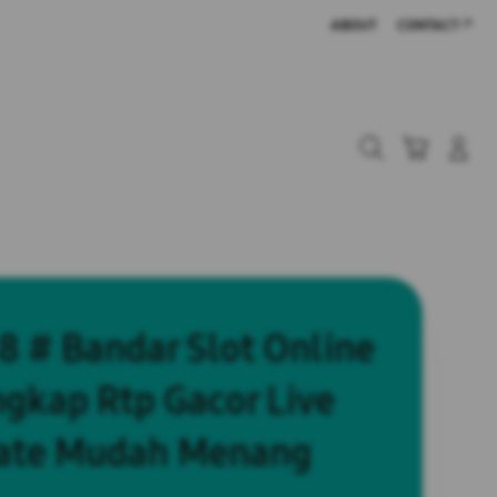
ABOUT
CONTACT
Cari
Troli
Login/Sign-Up
Cari
8 # Bandar Slot Online
ngkap Rtp Gacor Live
ate Mudah Menang