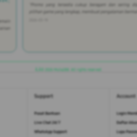
œâ€¦
"Promo yang tersedia cukup beragam dan sering dip
pilihan game yang lengkap, membuat pengalaman bermai
2026-03-19
Pemain
ainan
Ã‚Â© 2026 Mulia288. All rights reserved.
Support
Account
Pusat Bantuan
Login Mem
Live Chat 24/7
Daftar Aku
WhatsApp Support
Lupa Passw