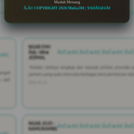
Mudah Menang
Ã‚Â© COPYRIGHT 2026 Mulia288 | YAOÃ¢â€žÂ¢
NGAB DIKI
Ã¢â‚¬â€œ
Ã¢Ëœâ€¦Ã¢Ëœâ€¦Ã¢Ëœâ€¦Ã¢
œâ€¦
JERMAL
"Koleksi slotnya lengkap dan banyak pilihan provider 
angat
pemain yang suka mencoba berbagai jenis permainan dala
 Jadi
2026-03-22
NGAB JOJO -
Ã¢Ëœâ€¦Ã¢Ëœâ€¦Ã¢Ëœâ€¦Ã¢
NAMURAMBE