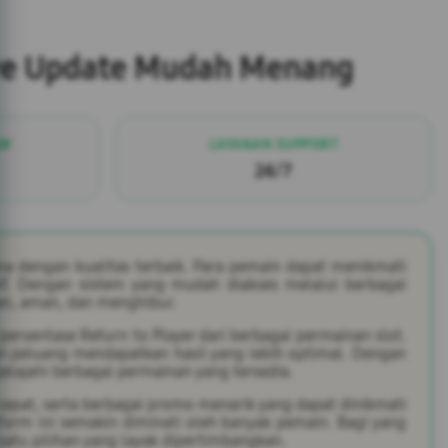
ive Update Mudah Menang
AW
LAYANAN SUPPORT
24/7
a dengan kualitas terbaik. Para pemain dapat menikmati
if. Dengan sistem yang mudah diakses melalui berbagai
an, aman, dan menghibur.
ersentase Return to Player dari berbagai permainan slot.
 peluang mendapatkan hasil yang lebih optimal. Dengan
elajahi berbagai permainan yang tersedia.
cepat, serta berbagai promo menarik yang dapat dinikmati
form ini semakin diminati oleh banyak pemain. Bagi yang
atu pilihan yang layak dipertimbangkan.