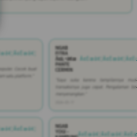
NGAB
Ëœâ€¦Ã¢Ëœâ€¦
FITRA
Ã¢â‚¬â€œ
Ã¢Ëœâ€¦Ã¢Ëœâ€¦Ã¢Ë
PANTE
populer. Cocok buat
CERMIN
m satu platform."
"Saya suka karena tampilannya mud
transaksinya juga cepat. Pengalaman ber
menyenangkan."
2026-03-17
NGAB
Ëœâ€¦Ã¢Ëœâ€¦
YOGI -
Ã¢Ëœâ€¦Ã¢Ëœâ€¦Ã¢Ëœ