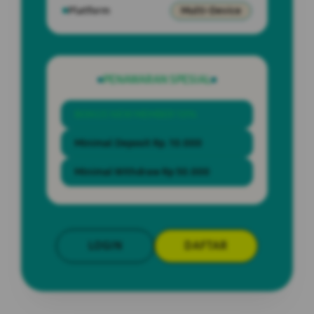
Platform
Multi-Device
PENAWARAN SPESIAL
BONUS NEW MEMBER 10%
Minimal Deposit Rp. 10.000
Minimal Withdraw Rp 50.000
LOGIN
DAFTAR