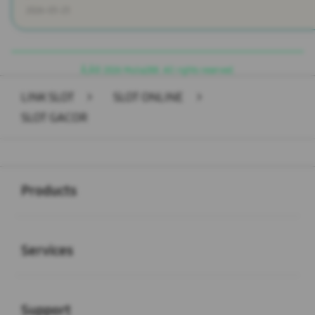
2026-03-23
Ã‚Â© 2026 Mulia288. All rights reserved.
LINK SLOT
>
SLOT ONLINE
>
SLOT GACOR
Buka
Footer Navigation
Products
Buka
Services
Buka
Support