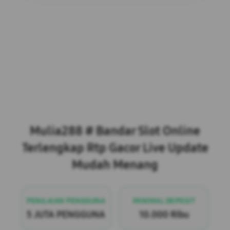
Layer Popup Close
Close
?
Mulia288 # Bandar Slot Online
Terlengkap Rtp Gacor Live Update
Mudah Menang
PENILAIAN PENGGUNA
MINIMAL DEPOSIT
5 JUTA PENGGUNA
10.000 Ribu