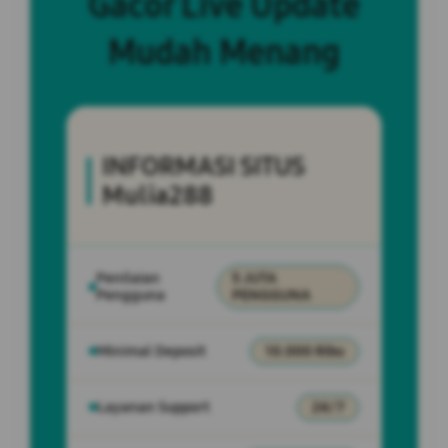
Gacor Live Update
Mudah Menang
INFORMASI SITUS
Mulia288
Penilaian
5 JUTA
Pengguna
PENGGUNA
Minimal Deposit
10.000 Ribu
Layanan Support
24/7