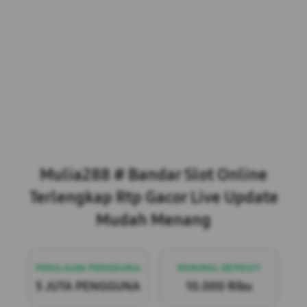
Layer Popup Close
Close
?
Mulia288 # Bandar Slot Online
Terlengkap Rtp Gacor Live Update
Mudah Menang
PENILAIAN PENGGUNA
MINIMAL DEPOSIT
5 JUTA PENGGUNA
10.000 Ribu