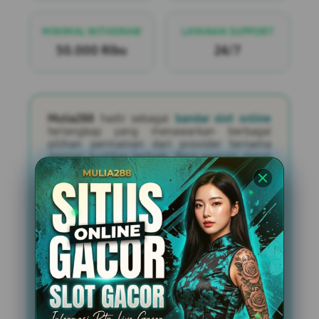
MINIMAL WITHDRAW
LAYANAN SUPPORT
50.000 Ribu
24/7
Mulia288
hadir sebagai
bandar slot online
terlengkap yang menawarkan berbagai
pilihan permainan dari provider ternama
dengan kualitas terbaik. Para pemain dapat
menikmati ratusan hingga ribuan game slot
dengan tampilan modern, fitur menarik,
serta peluang kemenangan yang kompetitif.
Dengan sistem yang mudah diakses melalui
berbagai perangkat, Mulia288 menjadi
pilihan favorit bagi pecinta slot online yang
menginginkan pengalaman bermain yang
nyaman, aman, dan menghibur.
Salah satu keunggulan utama
Mulia288
adalah fitur RTP Gacor Live Update yang
memberikan informasi terkini mengenai