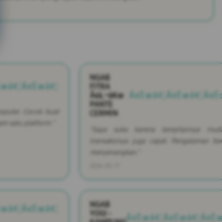
NGAB
Ëœâ€¦Ã¢Ëœâ€¦
FITRA
Ã¢â‚¬â€œ
Ã¢Ëœâ€¦Ã¢Ëœâ€¦Ã¢Ë
PANTE
populer. Cocok buat
CERMIN
m satu platform."
"Saya suka karena tampilannya mud
transaksinya juga cepat. Pengalaman ber
menyenangkan."
2026-03-17
NGAB
Ëœâ€¦Ã¢Ëœâ€¦
YOGI -
Ã¢Ëœâ€¦Ã¢Ëœâ€¦Ã¢Ëœ