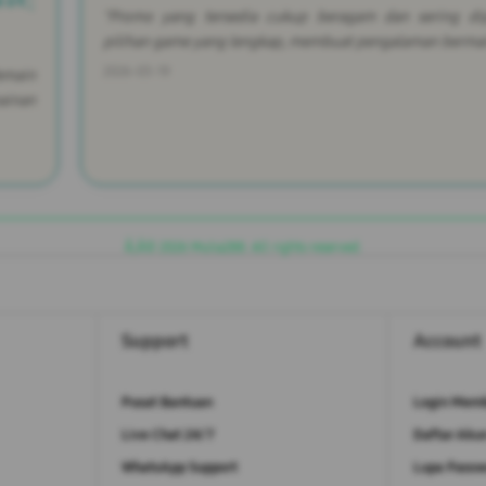
œâ€¦
"Promo yang tersedia cukup beragam dan sering dip
pilihan game yang lengkap, membuat pengalaman bermai
2026-03-19
Pemain
ainan
Ã‚Â© 2026 Mulia288. All rights reserved.
Support
Account
Pusat Bantuan
Login Mem
Live Chat 24/7
Daftar Aku
WhatsApp Support
Lupa Passw