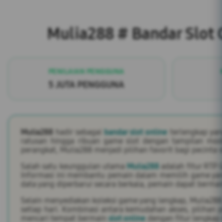
Mulia288 # Bandar Slot
PENILAIAN PENGGUNA
5 JUTA PENGGUNA
Mulia288
hadir sebagai
bandar slot online
terlengkap yan
ratusan hingga ribuan game slot dengan tampilan mode
perangkat, Mulia288 menjadi pilihan favorit bagi pecin
Salah satu keunggulan utama
Mulia288
adalah fitur RTP 
Informasi ini membantu pemain dalam memilih game yan
data yang diperbarui secara berkala, pemain dapat berma
Selain menyediakan koleksi game yang lengkap, Mulia288 
setiap hari. Kombinasi antara kemudahan akses, pilihan
mencari tempat bermain
slot online
dengan fitur lengkap