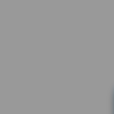
Layer Popup Close
Close
?