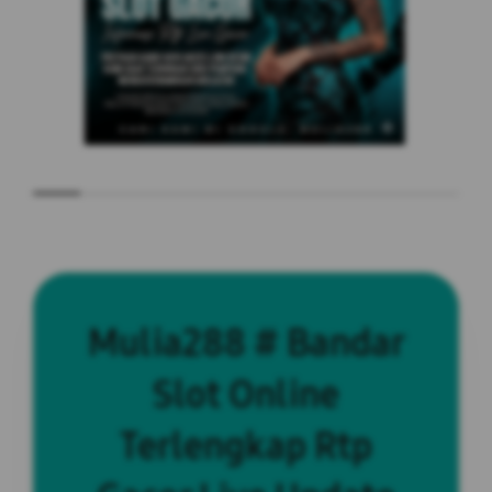
Mulia288 # Bandar
Slot Online
Terlengkap Rtp