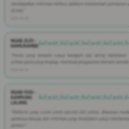
mendapatkan informasi terbaru sebelum menentukan permainan y
dicoba."
2026-03-25
NGAB JOJO -
Ã¢Ëœâ€¦Ã¢Ëœâ€¦Ã¢Ëœâ€¦Ã¢Ëœâ€¦Ã
NAMURAMBE
"Promo yang tersedia cukup beragam dan sering diperbarui.
pilihan game yang lengkap, membuat pengalaman bermain semakin
2026-03-19
NGAB YOGI -
KAMPUNG
Ã¢Ëœâ€¦Ã¢Ëœâ€¦Ã¢Ëœâ€¦Ã¢Ëœâ€¦Ã
LALANG
"Platform yang cocok untuk pecinta slot online. Aksesnya muda
gamenya banyak, dan informasi yang disediakan cukup membantu
pemain."