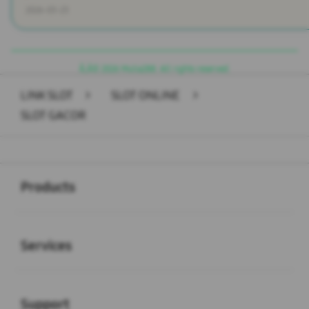
2026-03-23
Ã‚Â© 2026 Mulia288. All rights reserved.
LINK SLOT
>
SLOT ONLINE
>
SLOT GACOR
Buka
Footer Navigation
Products
Buka
Services
Buka
Support