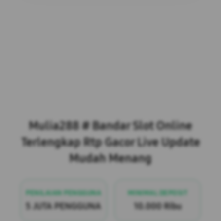
Layer Popup Close
Close
?
Mulia288 # Bandar Slot Online
Terlengkap Rtp Gacor Live Update
Mudah Menang
PENILAIAN PENGGUNA
MINIMAL DEPOSIT
5 JUTA PENGGUNA
10.000 Ribu