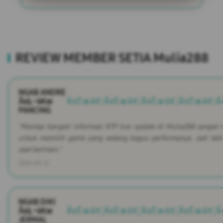
REVIEW MEMBER SETIA Mulia288
NGAB ANDRE
Ã¢â‚¬â€œ
Ã¢Ëœâ€¦Ã¢Ëœâ€¦Ã¢Ëœâ€¦Ã¢Ëœâ€¦Ã
PANCING
"Mantap banget! Informasi RTP live update di Mulia288 sangat
untuk memilih game yang sedang bagus performanya. Jadi leb
saat bermain."
2026-03-12
NGAB DIKI
Ã¢â‚¬â€œ
Ã¢Ëœâ€¦Ã¢Ëœâ€¦Ã¢Ëœâ€¦Ã¢Ëœâ€¦Ã
JERMAL