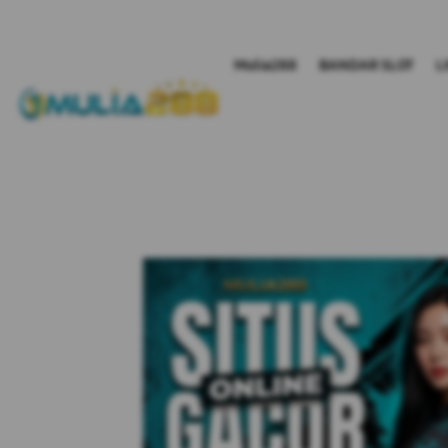
Skip
to
content
Mulia288
BANDAR SLOT
L
Buka Info Lebih Lanjut