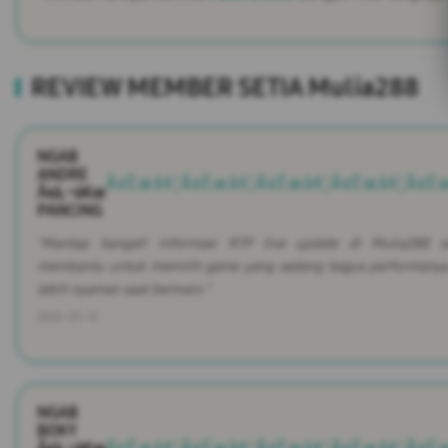
REVIEW MEMBER SETIA Mulia288
NGAB
ANDRE
Ã¢Ëœâ€¦Ã¢Ëœâ€¦Ã¢Ëœâ€¦Ã¢Ëœâ€¦Ã¢Ë
Ã¢â‚¬â€œ
PANCING
"Mantap banget! Informasi RTP live update di Mulia288 s
membantu untuk memilih game yang sedang bagus performanya.
lebih nyaman saat bermain."
2026-03-12
NGAB
BOKY