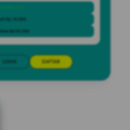
MEMBER 10%
it Rp. 10.000
draw Rp 50.000
LOGIN
DAFTAR