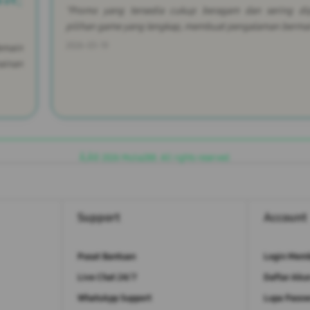
œâ€¦
"Promo yang tersedia cukup beragam dan sering dip
pilihan game yang lengkap, membuat pengalaman bermai
2026-03-19
Pemain
ainan
Ã‚Â© 2026 Mulia288. All rights reserved.
Support
Account
Pusat Bantuan
Login Mem
Live Chat 24/7
Daftar Aku
WhatsApp Support
Lupa Passw