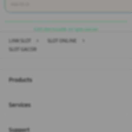
2026-03-23
Ã‚Â© 2026 Mulia288. All rights reserved.
LINK SLOT
>
SLOT ONLINE
>
SLOT GACOR
Buka
Footer Navigation
Products
Buka
Services
Buka
Support