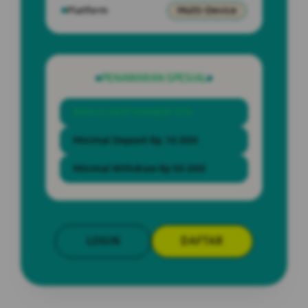
Platform
Multi-Device
PENAWARAN SPESIAL
BONUS NEW MEMBER 10%
Minimal Deposit Rp. 10.000
Minimal Withdraw Rp 50.000
LOGIN
DAFTAR