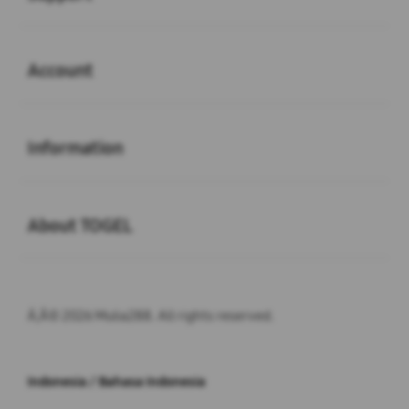
Buka
Account
Buka
Information
Buka
About TOGEL
Ã‚Â© 2026 Mulia288. All rights reserved.
Indonesia / Bahasa Indonesia