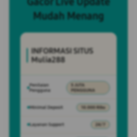
Gacor Live Update
Mudah Menang
INFORMASI SITUS
Mulia288
Penilaian
5 JUTA
Pengguna
PENGGUNA
Minimal Deposit
10.000 Ribu
Layanan Support
24/7