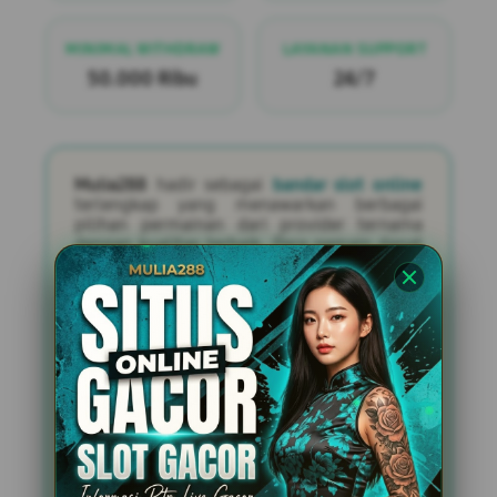
MINIMAL WITHDRAW
LAYANAN SUPPORT
50.000 Ribu
24/7
Mulia288
hadir sebagai
bandar slot online
terlengkap yang menawarkan berbagai
pilihan permainan dari provider ternama
dengan kualitas terbaik. Para pemain dapat
menikmati ratusan hingga ribuan game slot
dengan tampilan modern, fitur menarik,
serta peluang kemenangan yang kompetitif.
Dengan sistem yang mudah diakses melalui
berbagai perangkat, Mulia288 menjadi
pilihan favorit bagi pecinta slot online yang
menginginkan pengalaman bermain yang
nyaman, aman, dan menghibur.
Salah satu keunggulan utama
Mulia288
adalah fitur RTP Gacor Live Update yang
memberikan informasi terkini mengenai