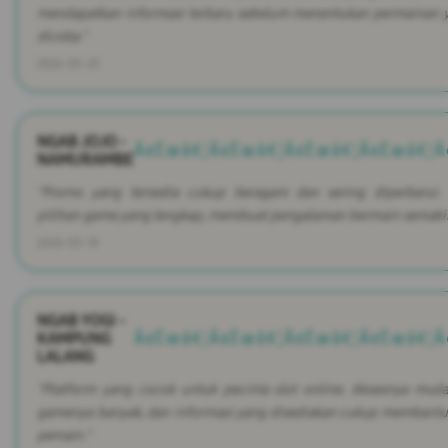
mendapatkan informasi terbaru sebelum menentukan permainan y
dicoba."
2026-03-25
NGAB JOJO -
Ã¢Ëœâ€¦Ã¢Ëœâ€¦Ã¢Ëœâ€¦Ã¢Ëœâ€¦Ã
NAMURAMBE
"Promo yang tersedia cukup beragam dan sering diperbarui.
pilihan game yang lengkap, membuat pengalaman bermain semakin
2026-03-19
NGAB YOGI -
KAMPUNG
Ã¢Ëœâ€¦Ã¢Ëœâ€¦Ã¢Ëœâ€¦Ã¢Ëœâ€¦Ã
LALANG
"Platform yang cocok untuk pecinta slot online. Aksesnya muda
gamenya banyak, dan informasi yang disediakan cukup membantu
pemain."