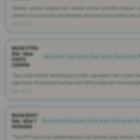
"Koleksi slotnya lengkap dan banyak pilihan provider populer. 
pemain yang suka mencoba berbagai jenis permainan dalam satu pl
2026-03-22
NGAB FITRA
Ã¢â‚¬â€œ
Ã¢Ëœâ€¦Ã¢Ëœâ€¦Ã¢Ëœâ€¦Ã¢Ëœâ€¦
PANTE
CERMIN
"Saya suka karena tampilannya mudah digunakan dan proses tra
juga cepat. Pengalaman bermain jadi lebih praktis dan menyenangk
2026-03-17
NGAB BOKY
Ã¢â‚¬â€œ T
Ã¢Ëœâ€¦Ã¢Ëœâ€¦Ã¢Ëœâ€¦Ã¢Ëœâ€¦Ã
MORAWA
"Fitur RTP Gacor Live Update menjadi nilai tambah yang menarik. P