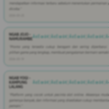
mendapatkan informasi terbaru sebelum menentukan permainan y
dicoba."
2026-03-25
NGAB JOJO -
Ã¢Ëœâ€¦Ã¢Ëœâ€¦Ã¢Ëœâ€¦Ã¢Ëœâ€¦Ã
NAMURAMBE
"Promo yang tersedia cukup beragam dan sering diperbarui.
pilihan game yang lengkap, membuat pengalaman bermain semakin
2026-03-19
NGAB YOGI -
KAMPUNG
Ã¢Ëœâ€¦Ã¢Ëœâ€¦Ã¢Ëœâ€¦Ã¢Ëœâ€¦Ã
LALANG
"Platform yang cocok untuk pecinta slot online. Aksesnya muda
gamenya banyak, dan informasi yang disediakan cukup membantu
pemain."