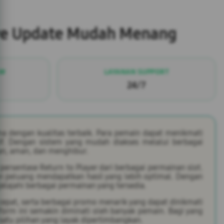
ive Update Mudah Menang
AW
LAYANAN SUPPORT
24/7
a dengan kualitas terbaik. Para pemain dapat menikmati
if. Dengan sistem yang mudah diakses melalui berbagai
an, aman, dan menghibur.
ersentase Return to Player dari berbagai permainan slot.
 peluang mendapatkan hasil yang lebih optimal. Dengan
elajahi berbagai permainan yang tersedia.
cepat, serta berbagai promo menarik yang dapat dinikmati
form ini semakin diminati oleh banyak pemain. Bagi yang
atu pilihan yang layak dipertimbangkan.