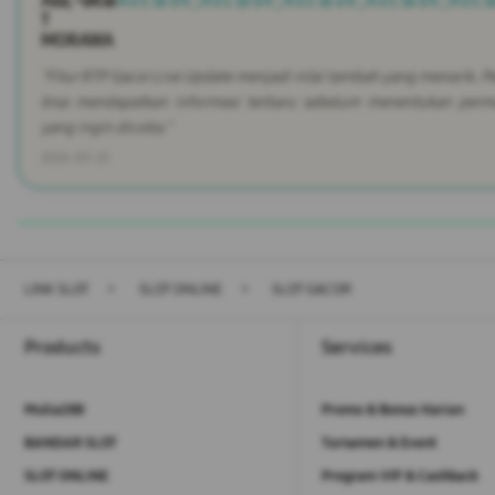
Ã¢â‚¬â€œ
Ã¢Ëœâ€¦Ã¢Ëœâ€¦Ã¢Ëœâ€¦Ã¢Ëœâ€¦Ã¢Ë
T
MORAWA
"Fitur RTP Gacor Live Update menjadi nilai tambah yang menarik. 
bisa mendapatkan informasi terbaru sebelum menentukan perm
yang ingin dicoba."
2026-03-25
LINK SLOT
>
SLOT ONLINE
>
SLOT GACOR
Footer Navigation
Products
Services
Mulia288
Promo & Bonus Harian
BANDAR SLOT
Turnamen & Event
SLOT ONLINE
Program VIP & Cashback