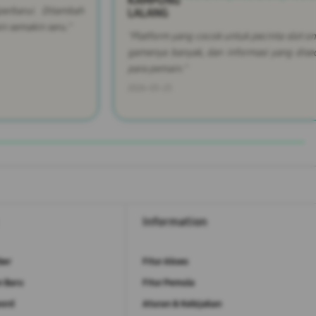
KAMPUNG
erbarui. Ditambah
LALANG
n semakin seru."
"Platform yang cocok untuk pecinta slot on
gamenya banyak, dan informasi yang dis
para pemain."
2026-03-23
Information
ber
Fitur Akses
n Baru
Fitur Pemula
ord
Aturan & Kebijakan