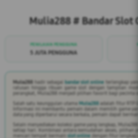
Mulia288 # Bandar Slot
PENILAIAN PENGGUNA
5 JUTA PENGGUNA
Mulia288
hadir sebagai
bandar slot online
terlengkap yan
ratusan hingga ribuan game slot dengan tampilan mode
perangkat, Mulia288 menjadi pilihan favorit bagi pecin
Salah satu keunggulan utama
Mulia288
adalah fitur RTP 
Informasi ini membantu pemain dalam memilih game yan
data yang diperbarui secara berkala, pemain dapat berma
Selain menyediakan koleksi game yang lengkap, Mulia288 
setiap hari. Kombinasi antara kemudahan akses, pilihan
mencari tempat bermain
slot online
dengan fitur lengkap