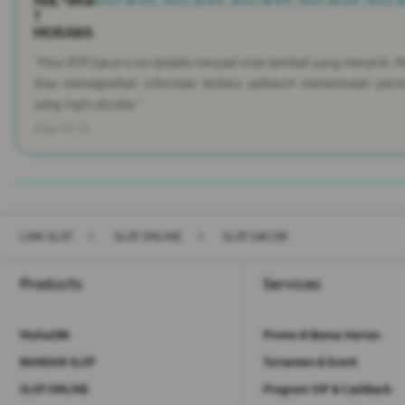
Ã¢â‚¬â€œ
Ã¢Ëœâ€¦Ã¢Ëœâ€¦Ã¢Ëœâ€¦Ã¢Ëœâ€¦Ã¢Ë
T
MORAWA
"Fitur RTP Gacor Live Update menjadi nilai tambah yang menarik. 
bisa mendapatkan informasi terbaru sebelum menentukan perm
yang ingin dicoba."
2026-03-25
LINK SLOT
>
SLOT ONLINE
>
SLOT GACOR
Footer Navigation
Products
Services
Mulia288
Promo & Bonus Harian
BANDAR SLOT
Turnamen & Event
SLOT ONLINE
Program VIP & Cashback