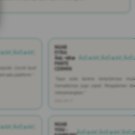
NGAB
Ëœâ€¦Ã¢Ëœâ€¦
FITRA
Ã¢â‚¬â€œ
Ã¢Ëœâ€¦Ã¢Ëœâ€¦Ã¢Ë
PANTE
populer. Cocok buat
CERMIN
m satu platform."
"Saya suka karena tampilannya mud
transaksinya juga cepat. Pengalaman ber
menyenangkan."
2026-03-17
NGAB
Ëœâ€¦Ã¢Ëœâ€¦
YOGI -
Ã¢Ëœâ€¦Ã¢Ëœâ€¦Ã¢Ëœ