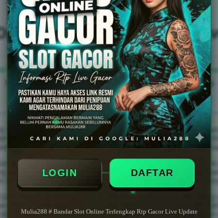
 Online Terlengkap Rtp Gacor L
MINIMAL DEPOSIT
MINIMAL WITHDR
10.000 Ribu
50.000 Ribu
g menawarkan berbagai pilihan permainan dari provider ternam
rn, fitur menarik, serta peluang kemenangan yang kompetit
ta slot online yang menginginkan pengalaman bermain yang nyam
Gacor Live Update yang memberikan informasi terkini mengenai p
LOGIN
DAFTAR
g sedang memiliki performa baik sehingga dapat meningkatkan
in lebih cerdas dan memanfaatkan kesempatan terbaik saat menj
juga didukung oleh layanan profesional, proses transaksi yang 
 permainan yang beragam, dan informasi RTP live membuat plat
Mulia288 # Bandar Slot Online Terlengkap Rtp Gacor Live Update
 dan pengalaman bermain yang praktis, Mulia288 menjadi salah s