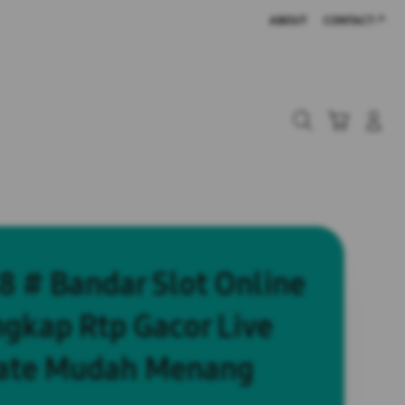
ABOUT
CONTACT
Cari
Troli
Login/Sign-Up
Cari
8 # Bandar Slot Online
ngkap Rtp Gacor Live
ate Mudah Menang