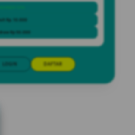
MEMBER 10%
it Rp. 10.000
draw Rp 50.000
LOGIN
DAFTAR