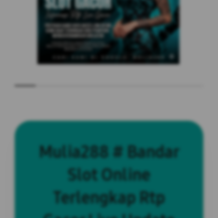
Mulia288 # Bandar
Slot Online
Terlengkap Rtp