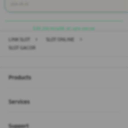
2026-03-23
Ã‚Â© 2026 Mulia288. All rights reserved.
LINK SLOT
>
SLOT ONLINE
>
SLOT GACOR
Buka
Footer Navigation
Products
Buka
Services
Buka
Support