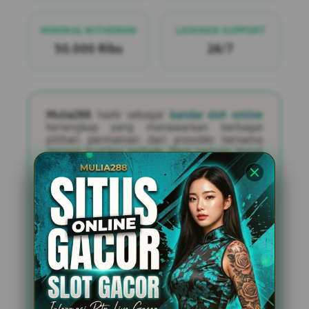
MINIMAL WITHDRAW
LAYANAN SUPPORT
50.000 Ribu
24/7
Mulia288
hadir sebagai
bandar slot online
terlengkap yang menawarkan berbagai
pilihan permainan dari provider ternama
dengan kualitas terbaik. Para pemain dapat
menikmati ratusan hingga ribuan game slot
dengan tampilan modern, fitur menarik,
serta peluang kemenangan yang kompetitif.
Dengan sistem yang mudah diakses melalui
berbagai perangkat, Mulia288 menjadi
pilihan favorit bagi pecinta slot online yang
menginginkan pengalaman bermain yang
nyaman, aman, dan menghibur.
Salah satu keunggulan utama
Mulia288
adalah fitur RTP Gacor Live Update yang
memberikan informasi terkini mengenai