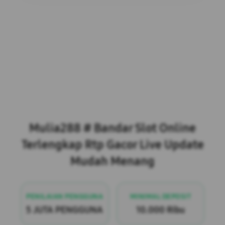
Layer Popup Close
Close
?
Mulia288 # Bandar Slot Online
Terlengkap Rtp Gacor Live Update
Mudah Menang
PENILAIAN PENGGUNA
MINIMAL DEPOSIT
5 JUTA PENGGUNA
10.000 Ribu