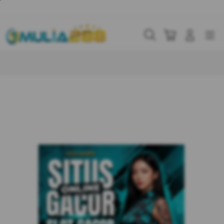
Skip
to
content
Cari
Troli
Login
Navigation
Close menu
Buka Info Lebih Lanjut