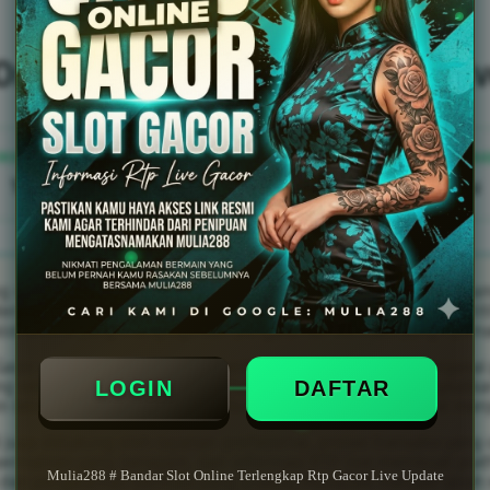
 Online Terlengkap Rtp Gacor L
MINIMAL DEPOSIT
MINIMAL WITHDR
10.000 Ribu
50.000 Ribu
g menawarkan berbagai pilihan permainan dari provider ternam
rn, fitur menarik, serta peluang kemenangan yang kompetit
ta slot online yang menginginkan pengalaman bermain yang nyam
Gacor Live Update yang memberikan informasi terkini mengenai p
LOGIN
DAFTAR
g sedang memiliki performa baik sehingga dapat meningkatkan
in lebih cerdas dan memanfaatkan kesempatan terbaik saat menj
juga didukung oleh layanan profesional, proses transaksi yang 
 permainan yang beragam, dan informasi RTP live membuat plat
Mulia288 # Bandar Slot Online Terlengkap Rtp Gacor Live Update
 dan pengalaman bermain yang praktis, Mulia288 menjadi salah s