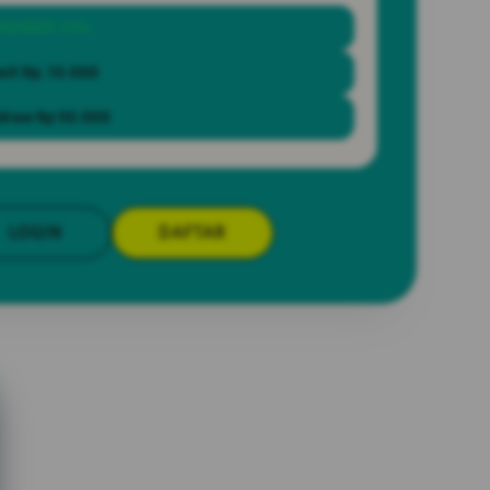
MEMBER 10%
it Rp. 10.000
draw Rp 50.000
LOGIN
DAFTAR