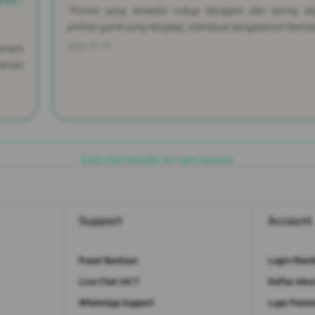
œâ€¦
"Promo yang tersedia cukup beragam dan sering dip
pilihan game yang lengkap, membuat pengalaman bermai
2026-03-19
Pemain
ainan
Ã‚Â© 2026 Mulia288. All rights reserved.
Support
Account
Pusat Bantuan
Login Mem
Live Chat 24/7
Daftar Aku
WhatsApp Support
Lupa Passw