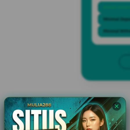
BONUS NEW 
Minimal Depos
Minimal With