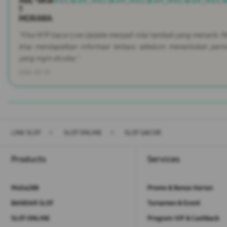
Ã¢â‚¬â€œ
Ã¢Ëœâ€¦Ã¢Ëœâ€¦Ã¢Ëœâ€¦Ã¢Ëœâ€¦Ã¢Ë
T
MORAWA
"Fitur RTP Gacor Live Update menjadi nilai tambah yang menarik. 
bisa mendapatkan informasi terbaru sebelum menentukan perm
yang ingin dicoba."
2026-03-25
LINK SLOT
>
SLOT ONLINE
>
SLOT GACOR
Footer Navigation
Products
Services
Mulia288
Promo & Bonus Harian
BANDAR SLOT
Turnamen & Event
SLOT ONLINE
Program VIP & Cashback