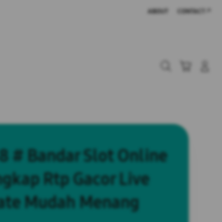
ABOUT
CONTACT
Cari
Troli
Login/Sign-Up
Cari
8 # Bandar Slot Online
ngkap Rtp Gacor Live
ate Mudah Menang